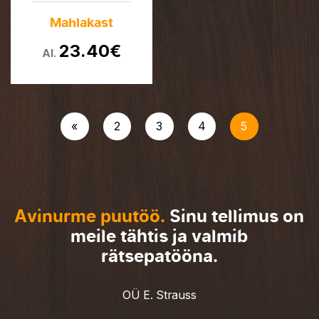
Ava
Lastele
Mahlakast
Ava
Eesti disain
23.40
€
Al.
«
2
3
4
5
Avinurme puutöö.
Sinu tellimus on
meile tähtis ja valmib
rätsepatööna.
OÜ E. Strauss