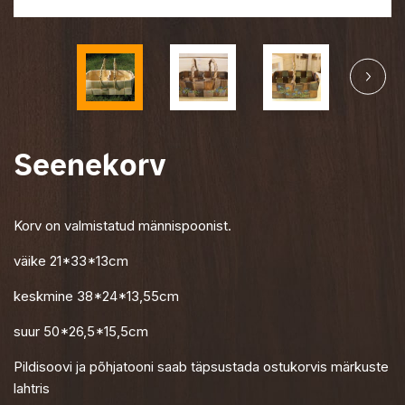
Skandinaavia disain
Ava
Puidust köögitarvikud
Ava
Sisustustooted
Ava
Lastele
Seenekorv
Ava
Eesti disain
Korv on valmistatud männispoonist.
väike 21*33*13cm
keskmine 38*24*13,55cm
suur 50*26,5*15,5cm
Pildisoovi ja põhjatooni saab täpsustada ostukorvis märkuste
lahtris