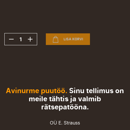
-
+
LISA KORVI
Avinurme puutöö.
Sinu tellimus on
meile tähtis ja valmib
rätsepatööna.
OÜ E. Strauss